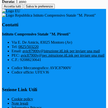
Durata:
1 anno
Accetta tutti
Salva le preferenze
Istituto Comprensivo Statale "M. Pironti"
Contatti
Istituto Comprensivo Statale "M. Pironti"
Via E. De Amicis, 83025 Montoro (Av)
Tel:
0825/503220
Email:
avic87900v@istruzione.it
Link per inviare una mail
PEC:
avic87900v@pec.istruzione.it
Link per inviare una mail
C.F.: 92088230641
Codice Meccanografico: AVIC87900V
Codice ufficio: UFEVJ6
Sezione Link Utili
Cookie policy
Note legali
Informativa Privacy