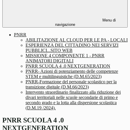
Menu di
navigazione
PNRR
ABILITAZIONE AL CLOUD PER LE PA - LOCALI
ESPERIENZA DEL CITTADINO NEI SERVIZI
PUBBLICI...SITO WEB
MISSIONE 4 COMPONENTE 1 - PNRR
ANIMATORI DIGITALI
PNRR SCUOLA 4 .0 NEXTGENERATION
PNRR- Azioni di potenziamento delle competenze
STEM e multilinguistiche (D.M.65/2023)
PNRR-Formazione del personale scolastico per la
transizione digitale (D.M.66/2023)
Intervento straordinario finalizzato alla riduzione dei
divari territoriali nelle scuole secondarie di primo e
secondo grado e la lotta alla dispersione scolastica
(D.M.19 /2024).
PNRR SCUOLA 4 .0
NEXTGENERATION