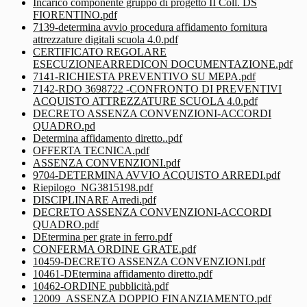
Incarico componente gruppo di progetto II Coll. DS
FIORENTINO.pdf
7139-determina avvio procedura affidamento fornitura
attrezzature digitali scuola 4.0.pdf
CERTIFICATO REGOLARE
ESECUZIONEARREDICON DOCUMENTAZIONE.pdf
7141-RICHIESTA PREVENTIVO SU MEPA.pdf
7142-RDO 3698722 -CONFRONTO DI PREVENTIVI
ACQUISTO ATTREZZATURE SCUOLA 4.0.pdf
DECRETO ASSENZA CONVENZIONI-ACCORDI
QUADRO.pd
Determina affidamento diretto..pdf
OFFERTA TECNICA.pdf
ASSENZA CONVENZIONI.pdf
9704-DETERMINA AVVIO ACQUISTO ARREDI.pdf
Riepilogo_NG3815198.pdf
DISCIPLINARE Arredi.pdf
DECRETO ASSENZA CONVENZIONI-ACCORDI
QUADRO.pdf
DEtermina per grate in ferro.pdf
CONFERMA ORDINE GRATE.pdf
10459-DECRETO ASSENZA CONVENZIONI.pdf
10461-DEtermina affidamento diretto.pdf
10462-ORDINE pubblicità.pdf
12009_ASSENZA DOPPIO FINANZIAMENTO.pdf