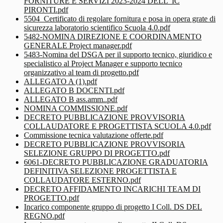
FORNITURE E SERVIZI 2023-2024 DELL' IC
PIRONTI.pdf
5504_Certificato di regolare fornitura e posa in opera grate di
sicurezza laboratorio scientifico Scuola 4.0.pdf
5482-NOMINA DIREZIONE E COORDINAMENTO
GENERALE Project manager.pdf
5483-Nomina del DSGA per il supporto tecnico, giuridico e
specialistico al Project Manager e supporto tecnico
organizzativo al team di progetto.pdf
ALLEGATO A (1).pdf
ALLEGATO B DOCENTI.pdf
ALLEGATO B ass.amm..pdf
NOMINA COMMISSIONE.pdf
DECRETO PUBBLICAZIONE PROVVISORIA
COLLAUDATORE E PROGETTISTA SCUOLA 4.0.pdf
Commissione tecnica valutazione offerte.pdf
DECRETO PUBBLICAZIONE PROVVISORIA
SELEZIONE GRUPPO DI PROGETTO.pdf
6061-DECRETO PUBBLICAZIONE GRADUATORIA
DEFINITIVA SELEZIONE PROGETTISTA E
COLLAUDATORE ESTERNO.pdf
DECRETO AFFIDAMENTO INCARICHI TEAM DI
PROGETTO.pdf
Incarico componente gruppo di progetto I Coll. DS DEL
REGNO.pdf