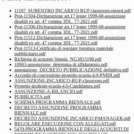
11197_SUBENTRO INCARICO RUP classroom-signed.pdf
Prot-11504-Dichiarazione art.17 legge 1999-68-assunzione
disabili ex art. 47 comma 3DL. 77-2021.pdf
Prot-11506-Dichiarazione art.17 legge 1999-68-assunzione
disabili ex art. 47 comma 3DL. 77-2021.pdf
Prot-11512-Dichiarazione art.17 legge 1999-68-assunzione
disabili ex art. 47 comma 3DL. 77-2021.pdf
Prot-11513-Certificato di regolare fornitura materiale
pubblicitario.pdf
Richiesta di acquisto Stipula_NG3815198.pdf
10903-annotazione_determina di affidamento.pdf
annotazione_DECRETO PUBBLICAZIONE definitiva.pdf
Accordo-di-concessione-progetto-scuola-4.0-PNRR.pdf
ASSUNZIONE-INCARICO-RUP-classroom.pdf
Progetto-inoltrato-scuola-4.0-Candidatura.pdf
ASSUNZIONE-A-BILANCIO.pdf
PUBBLICITA.pdf
SCHEMA PROGRAMMA BIENNALE.pdf
DECRETO ASSUNZIONE PROGRAMMA
BIENNALE.pdf
DECRETO ASSUNZIONE INCARICO P.MANAGER.pdf
REGOLARE ESECUZIONE CON ALLEGATI.pdf
5470-PROGRAMMA BIENNALE DEGLI ACQUISTI DI