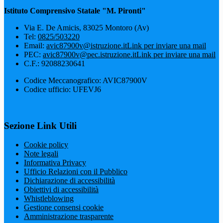
Istituto Comprensivo Statale "M. Pironti"
Via E. De Amicis, 83025 Montoro (Av)
Tel:
0825/503220
Email:
avic87900v@istruzione.it
Link per inviare una mail
PEC:
avic87900v@pec.istruzione.it
Link per inviare una mail
C.F.: 92088230641
Codice Meccanografico: AVIC87900V
Codice ufficio: UFEVJ6
Sezione Link Utili
Cookie policy
Note legali
Informativa Privacy
Ufficio Relazioni con il Pubblico
Dichiarazione di accessibilità
Obiettivi di accessibilità
Whistleblowing
Gestione consensi cookie
Amministrazione trasparente