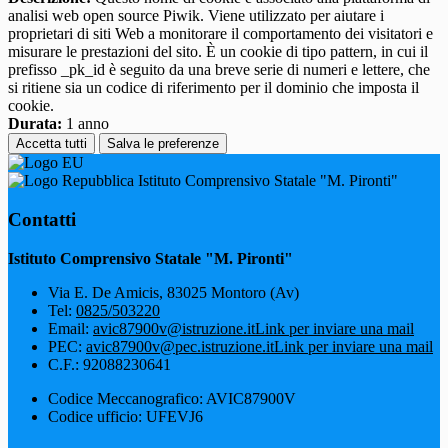
analisi web open source Piwik. Viene utilizzato per aiutare i
proprietari di siti Web a monitorare il comportamento dei visitatori e
misurare le prestazioni del sito. È un cookie di tipo pattern, in cui il
prefisso _pk_id è seguito da una breve serie di numeri e lettere, che
si ritiene sia un codice di riferimento per il dominio che imposta il
cookie.
Durata:
1 anno
Accetta tutti
Salva le preferenze
Istituto Comprensivo Statale "M. Pironti"
Contatti
Istituto Comprensivo Statale "M. Pironti"
Via E. De Amicis, 83025 Montoro (Av)
Tel:
0825/503220
Email:
avic87900v@istruzione.it
Link per inviare una mail
PEC:
avic87900v@pec.istruzione.it
Link per inviare una mail
C.F.: 92088230641
Codice Meccanografico: AVIC87900V
Codice ufficio: UFEVJ6