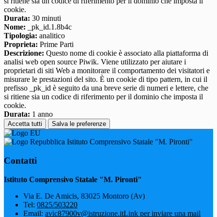
si ritiene sia un codice di riferimento per il dominio che imposta il
cookie.
Durata:
30 minuti
Nome:
_pk_id.1.8b4c
Tipologia:
analitico
Proprieta:
Prime Parti
Descrizione:
Questo nome di cookie è associato alla piattaforma di
analisi web open source Piwik. Viene utilizzato per aiutare i
proprietari di siti Web a monitorare il comportamento dei visitatori e
misurare le prestazioni del sito. È un cookie di tipo pattern, in cui il
prefisso _pk_id è seguito da una breve serie di numeri e lettere, che
si ritiene sia un codice di riferimento per il dominio che imposta il
cookie.
Durata:
1 anno
Accetta tutti
Salva le preferenze
Istituto Comprensivo Statale "M. Pironti"
Contatti
Istituto Comprensivo Statale "M. Pironti"
Via E. De Amicis, 83025 Montoro (Av)
Tel:
0825/503220
Email:
avic87900v@istruzione.it
Link per inviare una mail