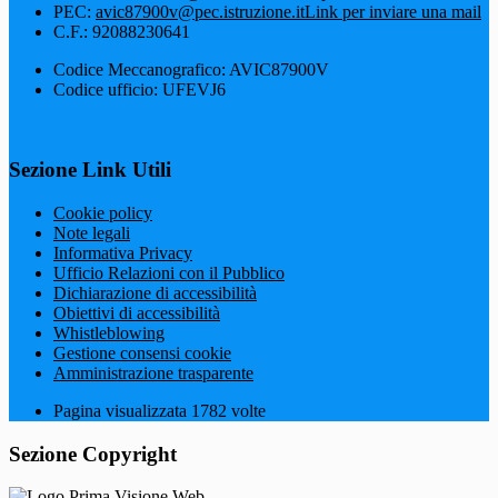
PEC:
avic87900v@pec.istruzione.it
Link per inviare una mail
C.F.: 92088230641
Codice Meccanografico: AVIC87900V
Codice ufficio: UFEVJ6
Sezione Link Utili
Cookie policy
Note legali
Informativa Privacy
Ufficio Relazioni con il Pubblico
Dichiarazione di accessibilità
Obiettivi di accessibilità
Whistleblowing
Gestione consensi cookie
Amministrazione trasparente
Pagina visualizzata
1782
volte
Sezione Copyright