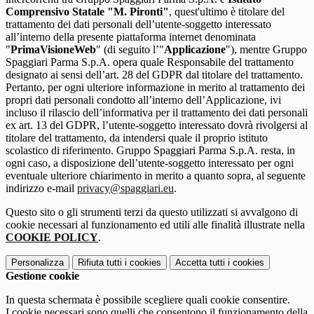
Comprensivo Statale "M. Pironti"
, quest'ultimo è titolare del
trattamento dei dati personali dell’utente-soggetto interessato
all’interno della presente piattaforma internet denominata
"
PrimaVisioneWeb
" (di seguito l’"
Applicazione
"), mentre Gruppo
Spaggiari Parma S.p.A. opera quale Responsabile del trattamento
designato ai sensi dell’art. 28 del GDPR dal titolare del trattamento.
Pertanto, per ogni ulteriore informazione in merito al trattamento dei
propri dati personali condotto all’interno dell’Applicazione, ivi
incluso il rilascio dell’informativa per il trattamento dei dati personali
ex art. 13 del GDPR, l’utente-soggetto interessato dovrà rivolgersi al
titolare del trattamento, da intendersi quale il proprio istituto
scolastico di riferimento. Gruppo Spaggiari Parma S.p.A. resta, in
ogni caso, a disposizione dell’utente-soggetto interessato per ogni
eventuale ulteriore chiarimento in merito a quanto sopra, al seguente
indirizzo e-mail
privacy@spaggiari.eu
.
Questo sito o gli strumenti terzi da questo utilizzati si avvalgono di
cookie necessari al funzionamento ed utili alle finalità illustrate nella
COOKIE POLICY
.
Personalizza
Rifiuta tutti
i cookies
Accetta tutti
i cookies
Gestione cookie
In questa schermata è possibile scegliere quali cookie consentire.
I cookie necessari sono quelli che consentono il funzionamento della