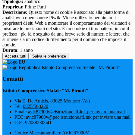
Tipologia:
analitico
Proprieta:
Prime Parti
Descrizione:
Questo nome di cookie è associato alla piattaforma di
analisi web open source Piwik. Viene utilizzato per aiutare i
proprietari di siti Web a monitorare il comportamento dei visitatori e
misurare le prestazioni del sito. È un cookie di tipo pattern, in cui il
prefisso _pk_id è seguito da una breve serie di numeri e lettere, che
si ritiene sia un codice di riferimento per il dominio che imposta il
cookie.
Durata:
1 anno
Accetta tutti
Salva le preferenze
Istituto Comprensivo Statale "M. Pironti"
Contatti
Istituto Comprensivo Statale "M. Pironti"
Via E. De Amicis, 83025 Montoro (Av)
Tel:
0825/503220
Email:
avic87900v@istruzione.it
Link per inviare una mail
PEC:
avic87900v@pec.istruzione.it
Link per inviare una mail
C.F.: 92088230641
Codice Meccanografico: AVIC87900V