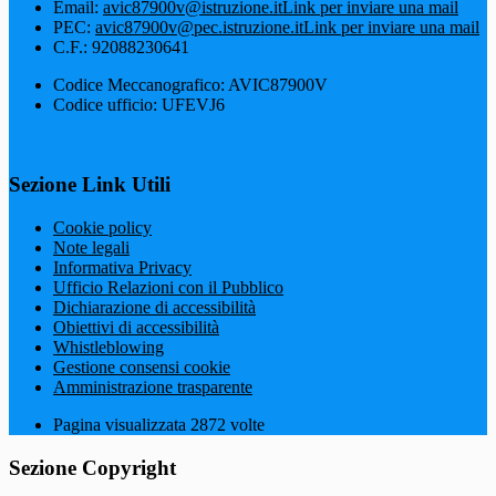
Email:
avic87900v@istruzione.it
Link per inviare una mail
PEC:
avic87900v@pec.istruzione.it
Link per inviare una mail
C.F.: 92088230641
Codice Meccanografico: AVIC87900V
Codice ufficio: UFEVJ6
Sezione Link Utili
Cookie policy
Note legali
Informativa Privacy
Ufficio Relazioni con il Pubblico
Dichiarazione di accessibilità
Obiettivi di accessibilità
Whistleblowing
Gestione consensi cookie
Amministrazione trasparente
Pagina visualizzata
2872
volte
Sezione Copyright