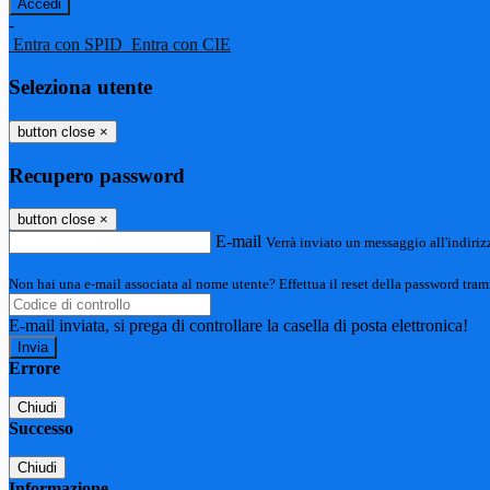
-
Entra con SPID
Entra con CIE
Seleziona utente
button close
×
Recupero password
button close
×
E-mail
Verrà inviato un messaggio all'indirizz
Non hai una e-mail associata al nome utente? Effettua il reset della password tram
E-mail inviata, si prega di controllare la casella di posta elettronica!
Errore
Chiudi
Successo
Chiudi
Informazione