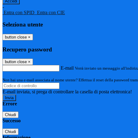
-
Entra con SPID
Entra con CIE
Seleziona utente
button close
×
Recupero password
button close
×
E-mail
Verrà inviato un messaggio all'indirizz
Non hai una e-mail associata al nome utente? Effettua il reset della password tram
E-mail inviata, si prega di controllare la casella di posta elettronica!
Errore
Chiudi
Successo
Chiudi
Informazione