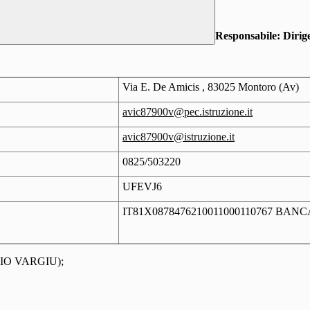
Responsabile: Di
Via E. De Amicis , 83025 Montoro (Av)
avic87900v@pec.istruzione.it
avic87900v@istruzione.it
0825/503220
UFEVJ6
IT81X0878476210011000110767 BA
NIO VARGIU);