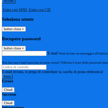
-
Entra con SPID
Entra con CIE
Seleziona utente
button close
×
Recupero password
button close
×
E-mail
Verrà inviato un messaggio all'indirizz
Non hai una e-mail associata al nome utente? Effettua il reset della password tram
E-mail inviata, si prega di controllare la casella di posta elettronica!
Errore
Chiudi
Successo
Chiudi
Informazione