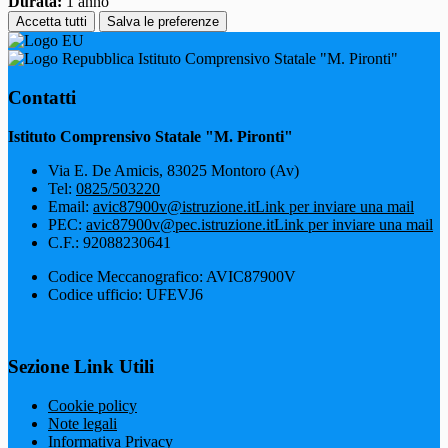
Durata:
1 anno
Accetta tutti
Salva le preferenze
Istituto Comprensivo Statale "M. Pironti"
Contatti
Istituto Comprensivo Statale "M. Pironti"
Via E. De Amicis, 83025 Montoro (Av)
Tel:
0825/503220
Email:
avic87900v@istruzione.it
Link per inviare una mail
PEC:
avic87900v@pec.istruzione.it
Link per inviare una mail
C.F.: 92088230641
Codice Meccanografico: AVIC87900V
Codice ufficio: UFEVJ6
Sezione Link Utili
Cookie policy
Note legali
Informativa Privacy