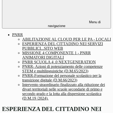
Menu di
navigazione
PNRR
ABILITAZIONE AL CLOUD PER LE PA - LOCALI
ESPERIENZA DEL CITTADINO NEI SERVIZI
PUBBLICI...SITO WEB
MISSIONE 4 COMPONENTE 1 - PNRR
ANIMATORI DIGITALI
PNRR SCUOLA 4 .0 NEXTGENERATION
PNRR- Azioni di potenziamento delle competenze
STEM e multilinguistiche (D.M.65/2023)
PNRR-Formazione del personale scolastico per la
transizione digitale (D.M.66/2023)
Intervento straordinario finalizzato alla riduzione dei
divari territoriali nelle scuole secondarie di primo e
secondo grado e la lotta alla dispersione scolastica
(D.M.19 /2024).
ESPERIENZA DEL CITTADINO NEI