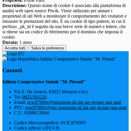
Proprieta:
Prime Parti
Descrizione:
Questo nome di cookie è associato alla piattaforma di
analisi web open source Piwik. Viene utilizzato per aiutare i
proprietari di siti Web a monitorare il comportamento dei visitatori e
misurare le prestazioni del sito. È un cookie di tipo pattern, in cui il
prefisso _pk_id è seguito da una breve serie di numeri e lettere, che
si ritiene sia un codice di riferimento per il dominio che imposta il
cookie.
Durata:
1 anno
Accetta tutti
Salva le preferenze
Istituto Comprensivo Statale "M. Pironti"
Contatti
Istituto Comprensivo Statale "M. Pironti"
Via E. De Amicis, 83025 Montoro (Av)
Tel:
0825/503220
Email:
avic87900v@istruzione.it
Link per inviare una mail
PEC:
avic87900v@pec.istruzione.it
Link per inviare una mail
C.F.: 92088230641
Codice Meccanografico: AVIC87900V
Codice ufficio: UFEVJ6