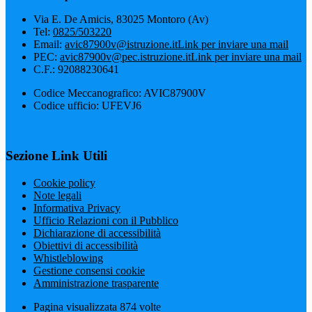
Via E. De Amicis, 83025 Montoro (Av)
Tel:
0825/503220
Email:
avic87900v@istruzione.it
Link per inviare una mail
PEC:
avic87900v@pec.istruzione.it
Link per inviare una mail
C.F.: 92088230641
Codice Meccanografico: AVIC87900V
Codice ufficio: UFEVJ6
Sezione Link Utili
Cookie policy
Note legali
Informativa Privacy
Ufficio Relazioni con il Pubblico
Dichiarazione di accessibilità
Obiettivi di accessibilità
Whistleblowing
Gestione consensi cookie
Amministrazione trasparente
Pagina visualizzata
874
volte