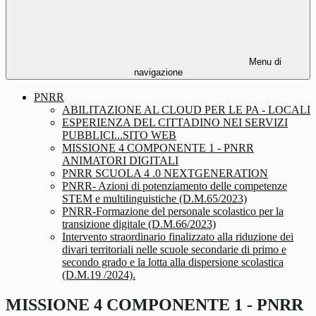
Menu di
navigazione
PNRR
ABILITAZIONE AL CLOUD PER LE PA - LOCALI
ESPERIENZA DEL CITTADINO NEI SERVIZI
PUBBLICI...SITO WEB
MISSIONE 4 COMPONENTE 1 - PNRR
ANIMATORI DIGITALI
PNRR SCUOLA 4 .0 NEXTGENERATION
PNRR- Azioni di potenziamento delle competenze
STEM e multilinguistiche (D.M.65/2023)
PNRR-Formazione del personale scolastico per la
transizione digitale (D.M.66/2023)
Intervento straordinario finalizzato alla riduzione dei
divari territoriali nelle scuole secondarie di primo e
secondo grado e la lotta alla dispersione scolastica
(D.M.19 /2024).
MISSIONE 4 COMPONENTE 1 - PNRR