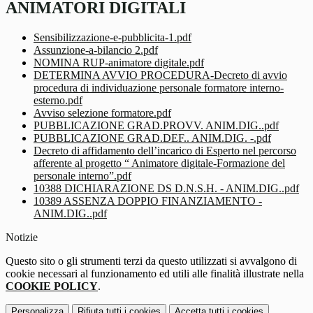
ANIMATORI DIGITALI
Sensibilizzazione-e-pubblicita-1.pdf
Assunzione-a-bilancio 2.pdf
NOMINA RUP-animatore digitale.pdf
DETERMINA AVVIO PROCEDURA-Decreto di avvio
procedura di individuazione personale formatore interno-
esterno.pdf
Avviso selezione formatore.pdf
PUBBLICAZIONE GRAD.PROVV. ANIM.DIG..pdf
PUBBLICAZIONE GRAD.DEF.. ANIM.DIG. -.pdf
Decreto di affidamento dell’incarico di Esperto nel percorso
afferente al progetto “ Animatore digitale-Formazione del
personale interno”.pdf
10388 DICHIARAZIONE DS D.N.S.H. - ANIM.DIG..pdf
10389 ASSENZA DOPPIO FINANZIAMENTO -
ANIM.DIG..pdf
Notizie
Questo sito o gli strumenti terzi da questo utilizzati si avvalgono di
cookie necessari al funzionamento ed utili alle finalità illustrate nella
COOKIE POLICY
.
Personalizza
Rifiuta tutti
i cookies
Accetta tutti
i cookies