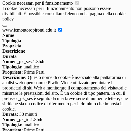
Cookie necessari per il funzionamento
I cookie necessari per il funzionamento non possono essere
disabilitati. È possibile consultare l'elenco nella pagina della cookie
policy.
www.icmontoropironti.edu.it
Nome
Tipologia
Proprieta
Descrizione
Durata
Nome:
_pk_ses.1.8b4c
Tipologia:
analitico
Proprieta:
Prime Parti
Descrizione:
Questo nome di cookie è associato alla piattaforma di
analisi web open source Piwik. Viene utilizzato per aiutare i
proprietari di siti Web a monitorare il comportamento dei visitatori e
misurare le prestazioni del sito. È un cookie di tipo pattern, in cui il
prefisso _pk_ses è seguito da una breve serie di numeri e lettere, che
si ritiene sia un codice di riferimento per il dominio che imposta il
cookie.
Durata:
30 minuti
Nome:
_pk_id.1.8b4c
Tipologia:
analitico
Proprieta:
Prime Parti