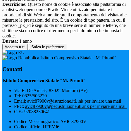
Descrizione:
Questo nome di cookie è associato alla piattaforma di
analisi web open source Piwik. Viene utilizzato per aiutare i
proprietari di siti Web a monitorare il comportamento dei visitatori e
misurare le prestazioni del sito. È un cookie di tipo pattern, in cui il
prefisso _pk_id è seguito da una breve serie di numeri e lettere, che
si ritiene sia un codice di riferimento per il dominio che imposta il
cookie.
Durata:
1 anno
Accetta tutti
Salva le preferenze
Istituto Comprensivo Statale "M. Pironti"
Contatti
Istituto Comprensivo Statale "M. Pironti"
Via E. De Amicis, 83025 Montoro (Av)
Tel:
0825/503220
Email:
avic87900v@istruzione.it
Link per inviare una mail
PEC:
avic87900v@pec.istruzione.it
Link per inviare una mail
C.F.: 92088230641
Codice Meccanografico: AVIC87900V
Codice ufficio: UFEVJ6