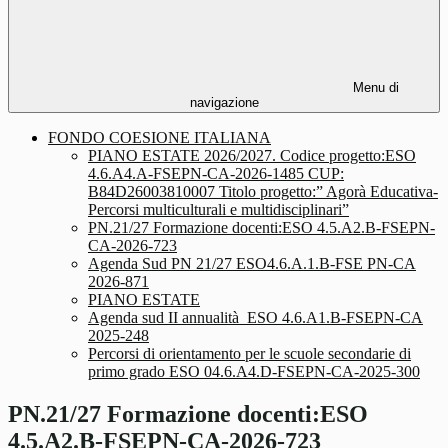
Menu di
navigazione
FONDO COESIONE ITALIANA
PIANO ESTATE 2026/2027. Codice progetto:ESO
4.6.A4.A-FSEPN-CA-2026-1485 CUP:
B84D26003810007 Titolo progetto:” Agorà Educativa-
Percorsi multiculturali e multidisciplinari”
PN.21/27 Formazione docenti:ESO 4.5.A2.B-FSEPN-
CA-2026-723
Agenda Sud PN 21/27 ESO4.6.A.1.B-FSE PN-CA
2026-871
PIANO ESTATE
Agenda sud II annualità_ESO 4.6.A1.B-FSEPN-CA
2025-248
Percorsi di orientamento per le scuole secondarie di
primo grado ESO 04.6.A4.D-FSEPN-CA-2025-300
PN.21/27 Formazione docenti:ESO
4.5.A2.B-FSEPN-CA-2026-723