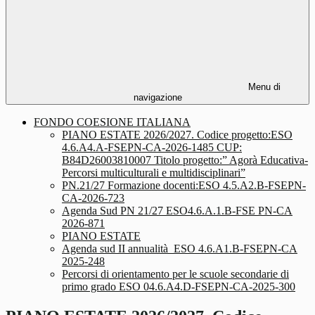
Menu di
navigazione
FONDO COESIONE ITALIANA
PIANO ESTATE 2026/2027. Codice progetto:ESO
4.6.A4.A-FSEPN-CA-2026-1485 CUP:
B84D26003810007 Titolo progetto:” Agorà Educativa-
Percorsi multiculturali e multidisciplinari”
PN.21/27 Formazione docenti:ESO 4.5.A2.B-FSEPN-
CA-2026-723
Agenda Sud PN 21/27 ESO4.6.A.1.B-FSE PN-CA
2026-871
PIANO ESTATE
Agenda sud II annualità_ESO 4.6.A1.B-FSEPN-CA
2025-248
Percorsi di orientamento per le scuole secondarie di
primo grado ESO 04.6.A4.D-FSEPN-CA-2025-300