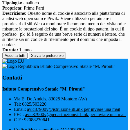
Tipologia:
analitico
Proprieta:
Prime Parti
Descrizione:
Questo nome di cookie è associato alla piattaforma di
analisi web open source Piwik. Viene utilizzato per aiutare i
proprietari di siti Web a monitorare il comportamento dei visitatori e
misurare le prestazioni del sito. È un cookie di tipo pattern, in cui il
prefisso _pk_id è seguito da una breve serie di numeri e lettere, che
si ritiene sia un codice di riferimento per il dominio che imposta il
cookie.
Durata:
1 anno
Accetta tutti
Salva le preferenze
Istituto Comprensivo Statale "M. Pironti"
Contatti
Istituto Comprensivo Statale "M. Pironti"
Via E. De Amicis, 83025 Montoro (Av)
Tel:
0825/503220
Email:
avic87900v@istruzione.it
Link per inviare una mail
PEC:
avic87900v@pec.istruzione.it
Link per inviare una mail
C.F.: 92088230641
Codice Meccanografico: AVIC87900V