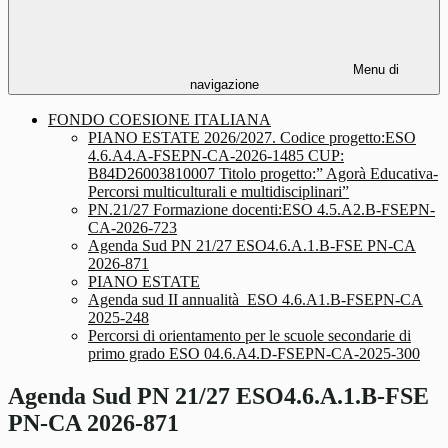
Menu di
navigazione
FONDO COESIONE ITALIANA
PIANO ESTATE 2026/2027. Codice progetto:ESO
4.6.A4.A-FSEPN-CA-2026-1485 CUP:
B84D26003810007 Titolo progetto:” Agorà Educativa-
Percorsi multiculturali e multidisciplinari”
PN.21/27 Formazione docenti:ESO 4.5.A2.B-FSEPN-
CA-2026-723
Agenda Sud PN 21/27 ESO4.6.A.1.B-FSE PN-CA
2026-871
PIANO ESTATE
Agenda sud II annualità_ESO 4.6.A1.B-FSEPN-CA
2025-248
Percorsi di orientamento per le scuole secondarie di
primo grado ESO 04.6.A4.D-FSEPN-CA-2025-300
Agenda Sud PN 21/27 ESO4.6.A.1.B-FSE
PN-CA 2026-871