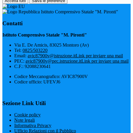
Accetta tutti
Salva le preferenze
Istituto Comprensivo Statale "M. Pironti"
Contatti
Istituto Comprensivo Statale "M. Pironti"
Via E. De Amicis, 83025 Montoro (Av)
Tel:
0825/503220
Email:
avic87900v@istruzione.it
Link per inviare una mail
PEC:
avic87900v@pec.istruzione.it
Link per inviare una mail
C.F.: 92088230641
Codice Meccanografico: AVIC87900V
Codice ufficio: UFEVJ6
Sezione Link Utili
Cookie policy
Note legali
Informativa Privacy
Ufficio Relazioni con il Pubblico