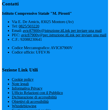
Contatti
Istituto Comprensivo Statale "M. Pironti"
Via E. De Amicis, 83025 Montoro (Av)
Tel:
0825/503220
Email:
avic87900v@istruzione.it
Link per inviare una mail
PEC:
avic87900v@pec.istruzione.it
Link per inviare una mail
C.F.: 92088230641
Codice Meccanografico: AVIC87900V
Codice ufficio: UFEVJ6
Sezione Link Utili
Cookie policy
Note legali
Informativa Privacy
Ufficio Relazioni con il Pubblico
Dichiarazione di accessibilità
Obiettivi di accessibilità
Whistleblowing