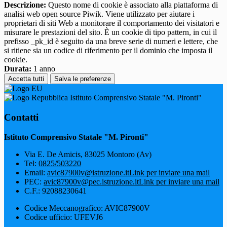
Descrizione:
Questo nome di cookie è associato alla piattaforma di
analisi web open source Piwik. Viene utilizzato per aiutare i
proprietari di siti Web a monitorare il comportamento dei visitatori e
misurare le prestazioni del sito. È un cookie di tipo pattern, in cui il
prefisso _pk_id è seguito da una breve serie di numeri e lettere, che
si ritiene sia un codice di riferimento per il dominio che imposta il
cookie.
Durata:
1 anno
Accetta tutti
Salva le preferenze
Istituto Comprensivo Statale "M. Pironti"
Contatti
Istituto Comprensivo Statale "M. Pironti"
Via E. De Amicis, 83025 Montoro (Av)
Tel:
0825/503220
Email:
avic87900v@istruzione.it
Link per inviare una mail
PEC:
avic87900v@pec.istruzione.it
Link per inviare una mail
C.F.: 92088230641
Codice Meccanografico: AVIC87900V
Codice ufficio: UFEVJ6