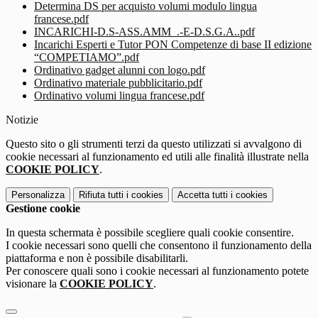
Determina DS per acquisto volumi modulo lingua
francese.pdf
INCARICHI-D.S-ASS.AMM_.-E-D.S.G.A..pdf
Incarichi Esperti e Tutor PON Competenze di base II edizione
“COMPETIAMO”.pdf
Ordinativo gadget alunni con logo.pdf
Ordinativo materiale pubblicitario.pdf
Ordinativo volumi lingua francese.pdf
Notizie
Questo sito o gli strumenti terzi da questo utilizzati si avvalgono di
cookie necessari al funzionamento ed utili alle finalità illustrate nella
COOKIE POLICY
.
Personalizza
Rifiuta tutti
i cookies
Accetta tutti
i cookies
Gestione cookie
In questa schermata è possibile scegliere quali cookie consentire.
I cookie necessari sono quelli che consentono il funzionamento della
piattaforma e non è possibile disabilitarli.
Per conoscere quali sono i cookie necessari al funzionamento potete
visionare la
COOKIE POLICY
.