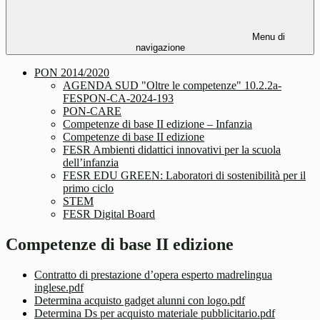
Menu di
navigazione
PON 2014/2020
AGENDA SUD "Oltre le competenze" 10.2.2a-
FESPON-CA-2024-193
PON-CARE
Competenze di base II edizione – Infanzia
Competenze di base II edizione
FESR Ambienti didattici innovativi per la scuola
dell’infanzia
FESR EDU GREEN: Laboratori di sostenibilità per il
primo ciclo
STEM
FESR Digital Board
Competenze di base II edizione
Contratto di prestazione d’opera esperto madrelingua
inglese.pdf
Determina acquisto gadget alunni con logo.pdf
Determina Ds per acquisto materiale pubblicitario.pdf