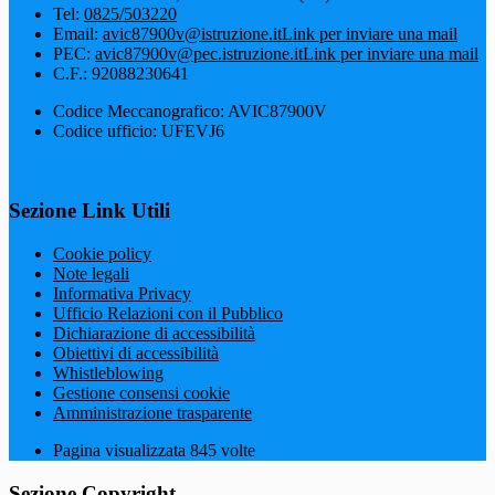
Tel:
0825/503220
Email:
avic87900v@istruzione.it
Link per inviare una mail
PEC:
avic87900v@pec.istruzione.it
Link per inviare una mail
C.F.: 92088230641
Codice Meccanografico: AVIC87900V
Codice ufficio: UFEVJ6
Sezione Link Utili
Cookie policy
Note legali
Informativa Privacy
Ufficio Relazioni con il Pubblico
Dichiarazione di accessibilità
Obiettivi di accessibilità
Whistleblowing
Gestione consensi cookie
Amministrazione trasparente
Pagina visualizzata
845
volte
Sezione Copyright