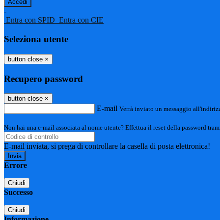
-
Entra con SPID
Entra con CIE
Seleziona utente
button close
×
Recupero password
button close
×
E-mail
Verrà inviato un messaggio all'indirizz
Non hai una e-mail associata al nome utente? Effettua il reset della password tram
E-mail inviata, si prega di controllare la casella di posta elettronica!
Errore
Chiudi
Successo
Chiudi
Informazione