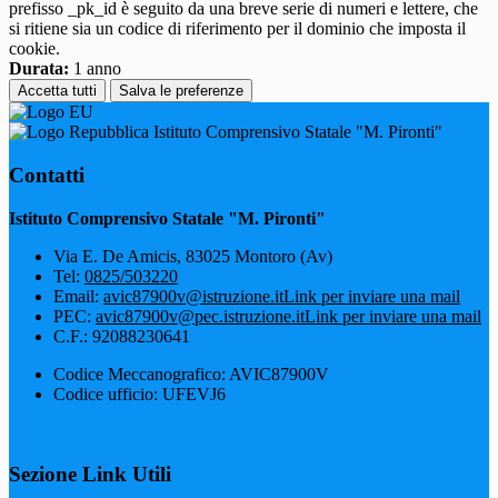
prefisso _pk_id è seguito da una breve serie di numeri e lettere, che
si ritiene sia un codice di riferimento per il dominio che imposta il
cookie.
Durata:
1 anno
Accetta tutti
Salva le preferenze
Istituto Comprensivo Statale "M. Pironti"
Contatti
Istituto Comprensivo Statale "M. Pironti"
Via E. De Amicis, 83025 Montoro (Av)
Tel:
0825/503220
Email:
avic87900v@istruzione.it
Link per inviare una mail
PEC:
avic87900v@pec.istruzione.it
Link per inviare una mail
C.F.: 92088230641
Codice Meccanografico: AVIC87900V
Codice ufficio: UFEVJ6
Sezione Link Utili