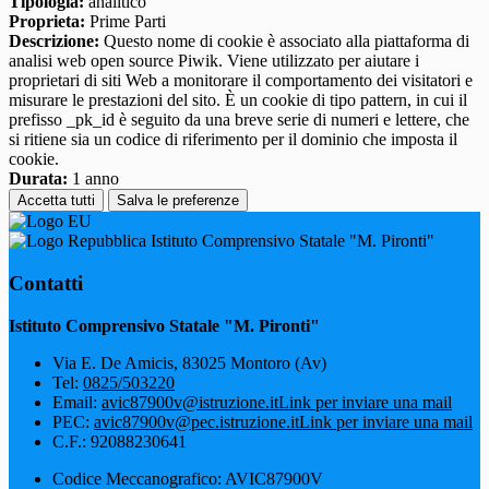
Tipologia:
analitico
Proprieta:
Prime Parti
Descrizione:
Questo nome di cookie è associato alla piattaforma di
analisi web open source Piwik. Viene utilizzato per aiutare i
proprietari di siti Web a monitorare il comportamento dei visitatori e
misurare le prestazioni del sito. È un cookie di tipo pattern, in cui il
prefisso _pk_id è seguito da una breve serie di numeri e lettere, che
si ritiene sia un codice di riferimento per il dominio che imposta il
cookie.
Durata:
1 anno
Accetta tutti
Salva le preferenze
Istituto Comprensivo Statale "M. Pironti"
Contatti
Istituto Comprensivo Statale "M. Pironti"
Via E. De Amicis, 83025 Montoro (Av)
Tel:
0825/503220
Email:
avic87900v@istruzione.it
Link per inviare una mail
PEC:
avic87900v@pec.istruzione.it
Link per inviare una mail
C.F.: 92088230641
Codice Meccanografico: AVIC87900V