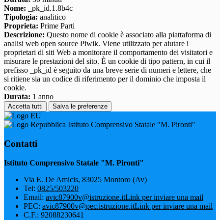
Nome:
_pk_id.1.8b4c
Tipologia:
analitico
Proprieta:
Prime Parti
Descrizione:
Questo nome di cookie è associato alla piattaforma di
analisi web open source Piwik. Viene utilizzato per aiutare i
proprietari di siti Web a monitorare il comportamento dei visitatori e
misurare le prestazioni del sito. È un cookie di tipo pattern, in cui il
prefisso _pk_id è seguito da una breve serie di numeri e lettere, che
si ritiene sia un codice di riferimento per il dominio che imposta il
cookie.
Durata:
1 anno
Accetta tutti
Salva le preferenze
Istituto Comprensivo Statale "M. Pironti"
Contatti
Istituto Comprensivo Statale "M. Pironti"
Via E. De Amicis, 83025 Montoro (Av)
Tel:
0825/503220
Email:
avic87900v@istruzione.it
Link per inviare una mail
PEC:
avic87900v@pec.istruzione.it
Link per inviare una mail
C.F.: 92088230641