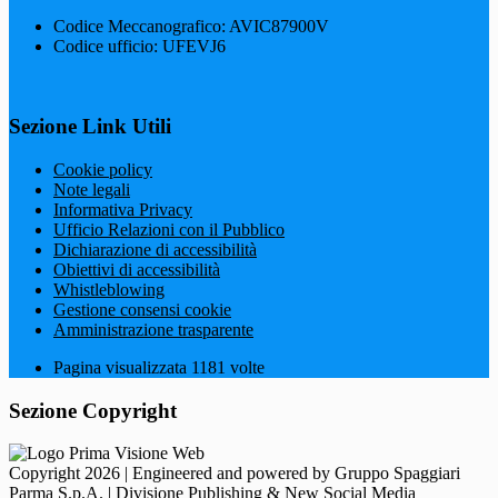
Codice Meccanografico: AVIC87900V
Codice ufficio: UFEVJ6
Sezione Link Utili
Cookie policy
Note legali
Informativa Privacy
Ufficio Relazioni con il Pubblico
Dichiarazione di accessibilità
Obiettivi di accessibilità
Whistleblowing
Gestione consensi cookie
Amministrazione trasparente
Pagina visualizzata
1181
volte
Sezione Copyright
Copyright 2026 | Engineered and powered by Gruppo Spaggiari
Parma S.p.A. | Divisione Publishing & New Social Media