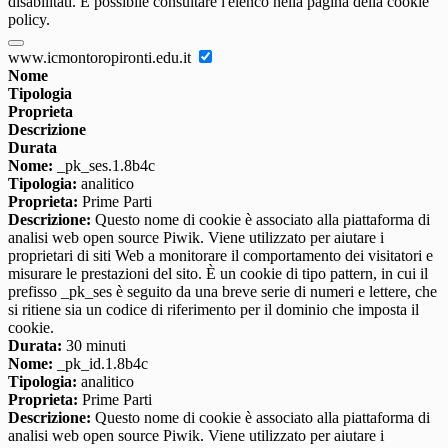
disabilitati. È possibile consultare l'elenco nella pagina della cookie
policy.
www.icmontoropironti.edu.it
Nome
Tipologia
Proprieta
Descrizione
Durata
Nome:
_pk_ses.1.8b4c
Tipologia:
analitico
Proprieta:
Prime Parti
Descrizione:
Questo nome di cookie è associato alla piattaforma di
analisi web open source Piwik. Viene utilizzato per aiutare i
proprietari di siti Web a monitorare il comportamento dei visitatori e
misurare le prestazioni del sito. È un cookie di tipo pattern, in cui il
prefisso _pk_ses è seguito da una breve serie di numeri e lettere, che
si ritiene sia un codice di riferimento per il dominio che imposta il
cookie.
Durata:
30 minuti
Nome:
_pk_id.1.8b4c
Tipologia:
analitico
Proprieta:
Prime Parti
Descrizione:
Questo nome di cookie è associato alla piattaforma di
analisi web open source Piwik. Viene utilizzato per aiutare i