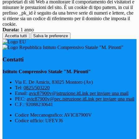
proprietari di siti Web a monitorare il comportamento dei visitatori e
misurare le prestazioni del sito. È un cookie di tipo pattern, in cui il
prefisso _pk_id è seguito da una breve serie di numeri e lettere, che
si ritiene sia un codice di riferimento per il dominio che imposta il
cookie.
Durata:
1 anno
Accetta tutti
Salva le preferenze
Istituto Comprensivo Statale "M. Pironti"
Contatti
Istituto Comprensivo Statale "M. Pironti"
Via E. De Amicis, 83025 Montoro (Av)
Tel:
0825/503220
Email:
avic87900v@istruzione.it
Link per inviare una mail
PEC:
avic87900v@pec.istruzione.it
Link per inviare una mail
C.F.: 92088230641
Codice Meccanografico: AVIC87900V
Codice ufficio: UFEVJ6