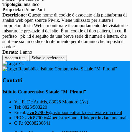
Tipologia:
analitico
Proprieta:
Prime Parti
Descrizione:
Questo nome di cookie è associato alla piattaforma di
analisi web open source Piwik. Viene utilizzato per aiutare i
proprietari di siti Web a monitorare il comportamento dei visitatori e
misurare le prestazioni del sito. È un cookie di tipo pattern, in cui il
prefisso _pk_id è seguito da una breve serie di numeri e lettere, che
si ritiene sia un codice di riferimento per il dominio che imposta il
cookie.
Durata:
1 anno
Accetta tutti
Salva le preferenze
Istituto Comprensivo Statale "M. Pironti"
Contatti
Istituto Comprensivo Statale "M. Pironti"
Via E. De Amicis, 83025 Montoro (Av)
Tel:
0825/503220
Email:
avic87900v@istruzione.it
Link per inviare una mail
PEC:
avic87900v@pec.istruzione.it
Link per inviare una mail
C.F.: 92088230641