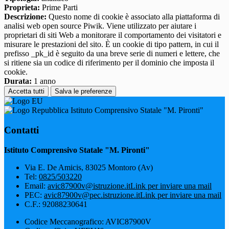
Proprieta:
Prime Parti
Descrizione:
Questo nome di cookie è associato alla piattaforma di
analisi web open source Piwik. Viene utilizzato per aiutare i
proprietari di siti Web a monitorare il comportamento dei visitatori e
misurare le prestazioni del sito. È un cookie di tipo pattern, in cui il
prefisso _pk_id è seguito da una breve serie di numeri e lettere, che
si ritiene sia un codice di riferimento per il dominio che imposta il
cookie.
Durata:
1 anno
Accetta tutti
Salva le preferenze
Istituto Comprensivo Statale "M. Pironti"
Contatti
Istituto Comprensivo Statale "M. Pironti"
Via E. De Amicis, 83025 Montoro (Av)
Tel:
0825/503220
Email:
avic87900v@istruzione.it
Link per inviare una mail
PEC:
avic87900v@pec.istruzione.it
Link per inviare una mail
C.F.: 92088230641
Codice Meccanografico: AVIC87900V