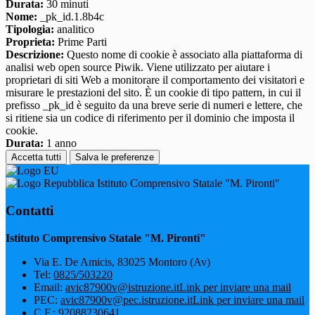
Durata:
30 minuti
Nome:
_pk_id.1.8b4c
Tipologia:
analitico
Proprieta:
Prime Parti
Descrizione:
Questo nome di cookie è associato alla piattaforma di
analisi web open source Piwik. Viene utilizzato per aiutare i
proprietari di siti Web a monitorare il comportamento dei visitatori e
misurare le prestazioni del sito. È un cookie di tipo pattern, in cui il
prefisso _pk_id è seguito da una breve serie di numeri e lettere, che
si ritiene sia un codice di riferimento per il dominio che imposta il
cookie.
Durata:
1 anno
Accetta tutti
Salva le preferenze
Istituto Comprensivo Statale "M. Pironti"
Contatti
Istituto Comprensivo Statale "M. Pironti"
Via E. De Amicis, 83025 Montoro (Av)
Tel:
0825/503220
Email:
avic87900v@istruzione.it
Link per inviare una mail
PEC:
avic87900v@pec.istruzione.it
Link per inviare una mail
C.F.: 92088230641