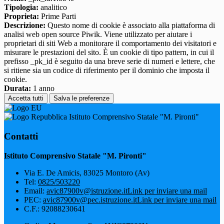
Tipologia:
analitico
Proprieta:
Prime Parti
Descrizione:
Questo nome di cookie è associato alla piattaforma di
analisi web open source Piwik. Viene utilizzato per aiutare i
proprietari di siti Web a monitorare il comportamento dei visitatori e
misurare le prestazioni del sito. È un cookie di tipo pattern, in cui il
prefisso _pk_id è seguito da una breve serie di numeri e lettere, che
si ritiene sia un codice di riferimento per il dominio che imposta il
cookie.
Durata:
1 anno
Accetta tutti
Salva le preferenze
Istituto Comprensivo Statale "M. Pironti"
Contatti
Istituto Comprensivo Statale "M. Pironti"
Via E. De Amicis, 83025 Montoro (Av)
Tel:
0825/503220
Email:
avic87900v@istruzione.it
Link per inviare una mail
PEC:
avic87900v@pec.istruzione.it
Link per inviare una mail
C.F.: 92088230641