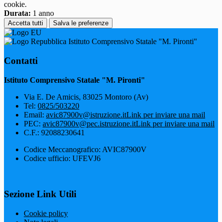
cookie.
Durata:
1 anno
Accetta tutti
Salva le preferenze
Istituto Comprensivo Statale "M. Pironti"
Contatti
Istituto Comprensivo Statale "M. Pironti"
Via E. De Amicis, 83025 Montoro (Av)
Tel:
0825/503220
Email:
avic87900v@istruzione.it
Link per inviare una mail
PEC:
avic87900v@pec.istruzione.it
Link per inviare una mail
C.F.: 92088230641
Codice Meccanografico: AVIC87900V
Codice ufficio: UFEVJ6
Sezione Link Utili
Cookie policy