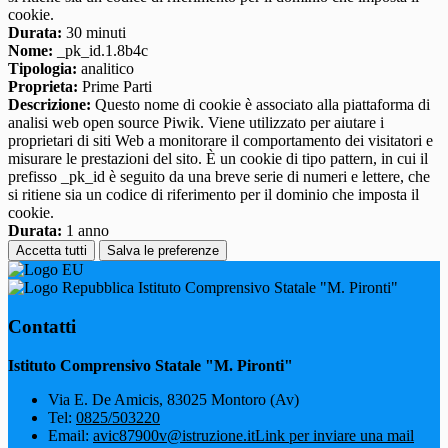
cookie.
Durata:
30 minuti
Nome:
_pk_id.1.8b4c
Tipologia:
analitico
Proprieta:
Prime Parti
Descrizione:
Questo nome di cookie è associato alla piattaforma di
analisi web open source Piwik. Viene utilizzato per aiutare i
proprietari di siti Web a monitorare il comportamento dei visitatori e
misurare le prestazioni del sito. È un cookie di tipo pattern, in cui il
prefisso _pk_id è seguito da una breve serie di numeri e lettere, che
si ritiene sia un codice di riferimento per il dominio che imposta il
cookie.
Durata:
1 anno
Accetta tutti
Salva le preferenze
Istituto Comprensivo Statale "M. Pironti"
Contatti
Istituto Comprensivo Statale "M. Pironti"
Via E. De Amicis, 83025 Montoro (Av)
Tel:
0825/503220
Email:
avic87900v@istruzione.it
Link per inviare una mail