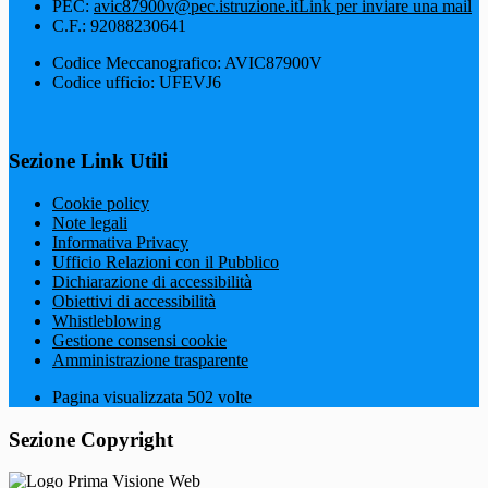
PEC:
avic87900v@pec.istruzione.it
Link per inviare una mail
C.F.: 92088230641
Codice Meccanografico: AVIC87900V
Codice ufficio: UFEVJ6
Sezione Link Utili
Cookie policy
Note legali
Informativa Privacy
Ufficio Relazioni con il Pubblico
Dichiarazione di accessibilità
Obiettivi di accessibilità
Whistleblowing
Gestione consensi cookie
Amministrazione trasparente
Pagina visualizzata
502
volte
Sezione Copyright