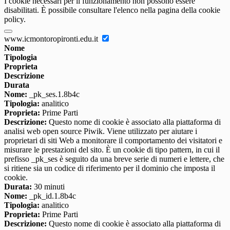
I cookie necessari per il funzionamento non possono essere
disabilitati. È possibile consultare l'elenco nella pagina della cookie
policy.
www.icmontoropironti.edu.it
Nome
Tipologia
Proprieta
Descrizione
Durata
Nome:
_pk_ses.1.8b4c
Tipologia:
analitico
Proprieta:
Prime Parti
Descrizione:
Questo nome di cookie è associato alla piattaforma di
analisi web open source Piwik. Viene utilizzato per aiutare i
proprietari di siti Web a monitorare il comportamento dei visitatori e
misurare le prestazioni del sito. È un cookie di tipo pattern, in cui il
prefisso _pk_ses è seguito da una breve serie di numeri e lettere, che
si ritiene sia un codice di riferimento per il dominio che imposta il
cookie.
Durata:
30 minuti
Nome:
_pk_id.1.8b4c
Tipologia:
analitico
Proprieta:
Prime Parti
Descrizione:
Questo nome di cookie è associato alla piattaforma di