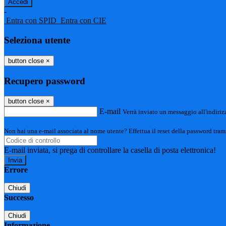
-
Entra con SPID
Entra con CIE
Seleziona utente
button close
×
Recupero password
button close
×
E-mail
Verrà inviato un messaggio all'indirizz
Non hai una e-mail associata al nome utente? Effettua il reset della password tram
E-mail inviata, si prega di controllare la casella di posta elettronica!
Errore
Chiudi
Successo
Chiudi
Informazione