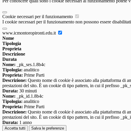
Per conoscere quali sono i cookie necessari al funzionamento potete v
Cookie necessari per il funzionamento
I cookie necessari per il funzionamento non possono essere disabilitati.
www.icmontoropironti.edu.it
Nome
Tipologia
Proprieta
Descrizione
Durata
Nome:
_pk_ses.1.8b4c
Tipologia:
analitico
Proprieta:
Prime Parti
Descrizione:
Questo nome di cookie è associato alla piattaforma di ana
prestazioni del sito. È un cookie di tipo pattern, in cui il prefisso _pk
Durata:
30 minuti
Nome:
_pk_id.1.8b4c
Tipologia:
analitico
Proprieta:
Prime Parti
Descrizione:
Questo nome di cookie è associato alla piattaforma di ana
prestazioni del sito. È un cookie di tipo pattern, in cui il prefisso _pk
Durata:
1 anno
Accetta tutti
Salva le preferenze