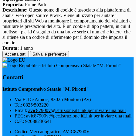
Proprieta:
Prime Parti
Descrizione:
Questo nome di cookie è associato alla piattaforma di
analisi web open source Piwik. Viene utilizzato per aiutare i
proprietari di siti Web a monitorare il comportamento dei visitatori e
misurare le prestazioni del sito. È un cookie di tipo pattern, in cui il
prefisso _pk_id è seguito da una breve serie di numeri e lettere, che
si ritiene sia un codice di riferimento per il dominio che imposta il
cookie.
Durata:
1 anno
Accetta tutti
Salva le preferenze
Istituto Comprensivo Statale "M. Pironti"
Contatti
Istituto Comprensivo Statale "M. Pironti"
Via E. De Amicis, 83025 Montoro (Av)
Tel:
0825/503220
Email:
avic87900v@istruzione.it
Link per inviare una mail
PEC:
avic87900v@pec.istruzione.it
Link per inviare una mail
C.F.: 92088230641
Codice Meccanografico: AVIC87900V