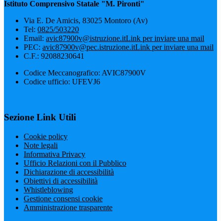
Istituto Comprensivo Statale "M. Pironti"
Via E. De Amicis, 83025 Montoro (Av)
Tel:
0825/503220
Email:
avic87900v@istruzione.it
Link per inviare una mail
PEC:
avic87900v@pec.istruzione.it
Link per inviare una mail
C.F.: 92088230641
Codice Meccanografico: AVIC87900V
Codice ufficio: UFEVJ6
Sezione Link Utili
Cookie policy
Note legali
Informativa Privacy
Ufficio Relazioni con il Pubblico
Dichiarazione di accessibilità
Obiettivi di accessibilità
Whistleblowing
Gestione consensi cookie
Amministrazione trasparente