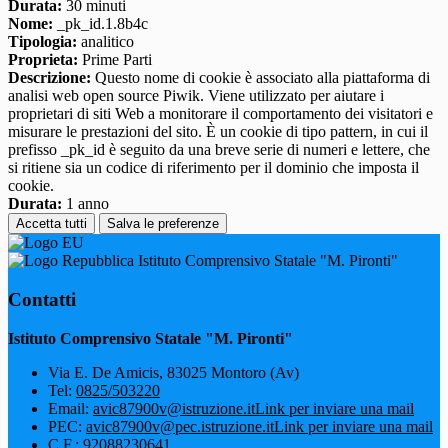
Durata:
30 minuti
Nome:
_pk_id.1.8b4c
Tipologia:
analitico
Proprieta:
Prime Parti
Descrizione:
Questo nome di cookie è associato alla piattaforma di
analisi web open source Piwik. Viene utilizzato per aiutare i
proprietari di siti Web a monitorare il comportamento dei visitatori e
misurare le prestazioni del sito. È un cookie di tipo pattern, in cui il
prefisso _pk_id è seguito da una breve serie di numeri e lettere, che
si ritiene sia un codice di riferimento per il dominio che imposta il
cookie.
Durata:
1 anno
Accetta tutti
Salva le preferenze
Istituto Comprensivo Statale "M. Pironti"
Contatti
Istituto Comprensivo Statale "M. Pironti"
Via E. De Amicis, 83025 Montoro (Av)
Tel:
0825/503220
Email:
avic87900v@istruzione.it
Link per inviare una mail
PEC:
avic87900v@pec.istruzione.it
Link per inviare una mail
C.F.: 92088230641