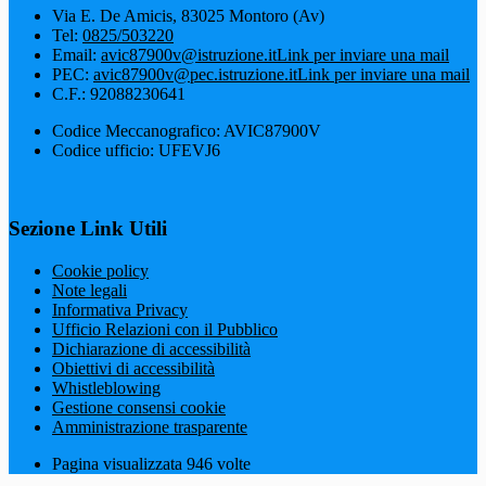
Via E. De Amicis, 83025 Montoro (Av)
Tel:
0825/503220
Email:
avic87900v@istruzione.it
Link per inviare una mail
PEC:
avic87900v@pec.istruzione.it
Link per inviare una mail
C.F.: 92088230641
Codice Meccanografico: AVIC87900V
Codice ufficio: UFEVJ6
Sezione Link Utili
Cookie policy
Note legali
Informativa Privacy
Ufficio Relazioni con il Pubblico
Dichiarazione di accessibilità
Obiettivi di accessibilità
Whistleblowing
Gestione consensi cookie
Amministrazione trasparente
Pagina visualizzata
946
volte