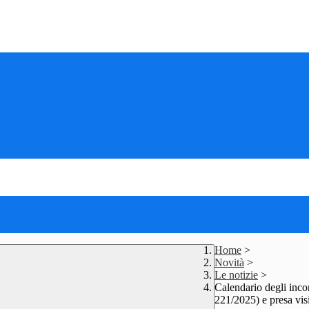
Home
>
Novità
>
Le notizie
>
Calendario degli inco
221/2025) e presa visio