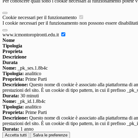
Per conoscere quali sono i cookie necessari al funzionamento potete v
Cookie necessari per il funzionamento
I cookie necessari per il funzionamento non possono essere disabilitati.
www.icmontoropironti.edu.it
Nome
Tipologia
Proprieta
Descrizione
Durata
Nome:
_pk_ses.1.8b4c
Tipologia:
analitico
Proprieta:
Prime Parti
Descrizione:
Questo nome di cookie è associato alla piattaforma di ana
prestazioni del sito. È un cookie di tipo pattern, in cui il prefisso _pk
Durata:
30 minuti
Nome:
_pk_id.1.8b4c
Tipologia:
analitico
Proprieta:
Prime Parti
Descrizione:
Questo nome di cookie è associato alla piattaforma di ana
prestazioni del sito. È un cookie di tipo pattern, in cui il prefisso _pk
Durata:
1 anno
Accetta tutti
Salva le preferenze