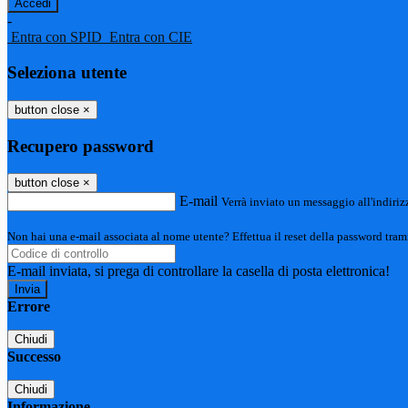
-
Entra con SPID
Entra con CIE
Seleziona utente
button close
×
Recupero password
button close
×
E-mail
Verrà inviato un messaggio all'indirizz
Non hai una e-mail associata al nome utente? Effettua il reset della password tram
E-mail inviata, si prega di controllare la casella di posta elettronica!
Errore
Chiudi
Successo
Chiudi
Informazione