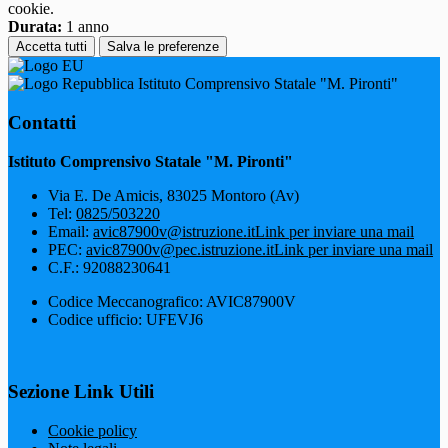
cookie.
Durata:
1 anno
Accetta tutti
Salva le preferenze
Istituto Comprensivo Statale "M. Pironti"
Contatti
Istituto Comprensivo Statale "M. Pironti"
Via E. De Amicis, 83025 Montoro (Av)
Tel:
0825/503220
Email:
avic87900v@istruzione.it
Link per inviare una mail
PEC:
avic87900v@pec.istruzione.it
Link per inviare una mail
C.F.: 92088230641
Codice Meccanografico: AVIC87900V
Codice ufficio: UFEVJ6
Sezione Link Utili
Cookie policy