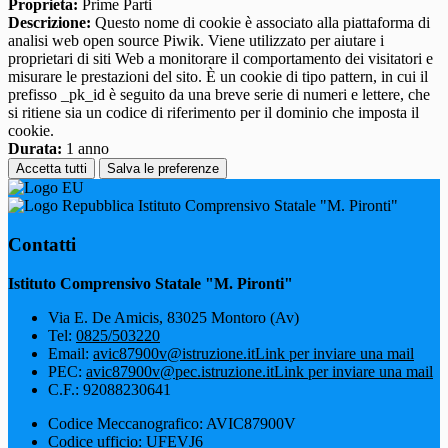
Proprieta:
Prime Parti
Descrizione:
Questo nome di cookie è associato alla piattaforma di
analisi web open source Piwik. Viene utilizzato per aiutare i
proprietari di siti Web a monitorare il comportamento dei visitatori e
misurare le prestazioni del sito. È un cookie di tipo pattern, in cui il
prefisso _pk_id è seguito da una breve serie di numeri e lettere, che
si ritiene sia un codice di riferimento per il dominio che imposta il
cookie.
Durata:
1 anno
Accetta tutti
Salva le preferenze
Istituto Comprensivo Statale "M. Pironti"
Contatti
Istituto Comprensivo Statale "M. Pironti"
Via E. De Amicis, 83025 Montoro (Av)
Tel:
0825/503220
Email:
avic87900v@istruzione.it
Link per inviare una mail
PEC:
avic87900v@pec.istruzione.it
Link per inviare una mail
C.F.: 92088230641
Codice Meccanografico: AVIC87900V
Codice ufficio: UFEVJ6