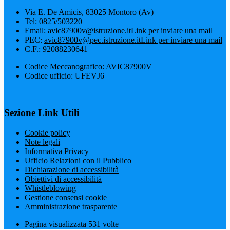
Via E. De Amicis, 83025 Montoro (Av)
Tel:
0825/503220
Email:
avic87900v@istruzione.it
Link per inviare una mail
PEC:
avic87900v@pec.istruzione.it
Link per inviare una mail
C.F.: 92088230641
Codice Meccanografico: AVIC87900V
Codice ufficio: UFEVJ6
Sezione Link Utili
Cookie policy
Note legali
Informativa Privacy
Ufficio Relazioni con il Pubblico
Dichiarazione di accessibilità
Obiettivi di accessibilità
Whistleblowing
Gestione consensi cookie
Amministrazione trasparente
Pagina visualizzata
531
volte