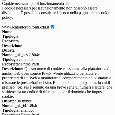
Cookie necessari per il funzionamento
I cookie necessari per il funzionamento non possono essere
disabilitati. È possibile consultare l'elenco nella pagina della cookie
policy.
www.icmontoropironti.edu.it
Nome
Tipologia
Proprieta
Descrizione
Durata
Nome:
_pk_ses.1.8b4c
Tipologia:
analitico
Proprieta:
Prime Parti
Descrizione:
Questo nome di cookie è associato alla piattaforma di
analisi web open source Piwik. Viene utilizzato per aiutare i
proprietari di siti Web a monitorare il comportamento dei visitatori e
misurare le prestazioni del sito. È un cookie di tipo pattern, in cui il
prefisso _pk_ses è seguito da una breve serie di numeri e lettere, che
si ritiene sia un codice di riferimento per il dominio che imposta il
cookie.
Durata:
30 minuti
Nome:
_pk_id.1.8b4c
Tipologia:
analitico
Proprieta:
Prime Parti