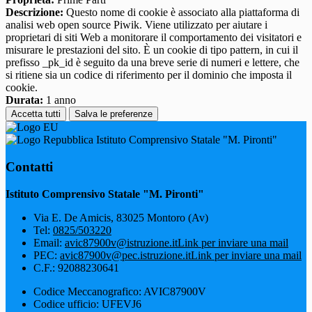
Descrizione:
Questo nome di cookie è associato alla piattaforma di
analisi web open source Piwik. Viene utilizzato per aiutare i
proprietari di siti Web a monitorare il comportamento dei visitatori e
misurare le prestazioni del sito. È un cookie di tipo pattern, in cui il
prefisso _pk_id è seguito da una breve serie di numeri e lettere, che
si ritiene sia un codice di riferimento per il dominio che imposta il
cookie.
Durata:
1 anno
Accetta tutti
Salva le preferenze
Istituto Comprensivo Statale "M. Pironti"
Contatti
Istituto Comprensivo Statale "M. Pironti"
Via E. De Amicis, 83025 Montoro (Av)
Tel:
0825/503220
Email:
avic87900v@istruzione.it
Link per inviare una mail
PEC:
avic87900v@pec.istruzione.it
Link per inviare una mail
C.F.: 92088230641
Codice Meccanografico: AVIC87900V
Codice ufficio: UFEVJ6