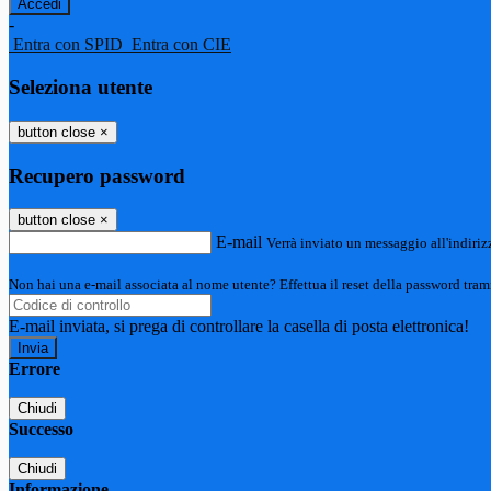
-
Entra con SPID
Entra con CIE
Seleziona utente
button close
×
Recupero password
button close
×
E-mail
Verrà inviato un messaggio all'indirizz
Non hai una e-mail associata al nome utente? Effettua il reset della password tram
E-mail inviata, si prega di controllare la casella di posta elettronica!
Errore
Chiudi
Successo
Chiudi
Informazione