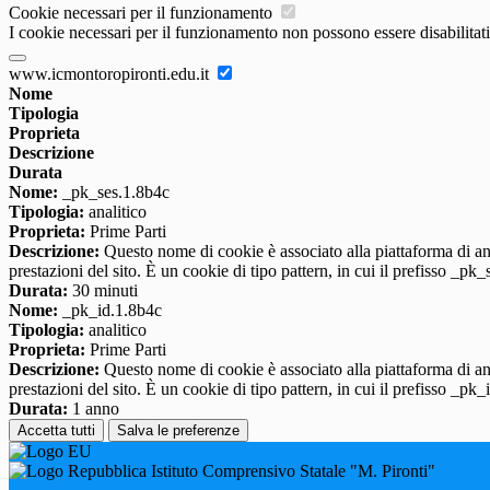
Cookie necessari per il funzionamento
I cookie necessari per il funzionamento non possono essere disabilitati.
www.icmontoropironti.edu.it
Nome
Tipologia
Proprieta
Descrizione
Durata
Nome:
_pk_ses.1.8b4c
Tipologia:
analitico
Proprieta:
Prime Parti
Descrizione:
Questo nome di cookie è associato alla piattaforma di ana
prestazioni del sito. È un cookie di tipo pattern, in cui il prefisso _pk
Durata:
30 minuti
Nome:
_pk_id.1.8b4c
Tipologia:
analitico
Proprieta:
Prime Parti
Descrizione:
Questo nome di cookie è associato alla piattaforma di ana
prestazioni del sito. È un cookie di tipo pattern, in cui il prefisso _pk
Durata:
1 anno
Accetta tutti
Salva le preferenze
Istituto Comprensivo Statale "M. Pironti"