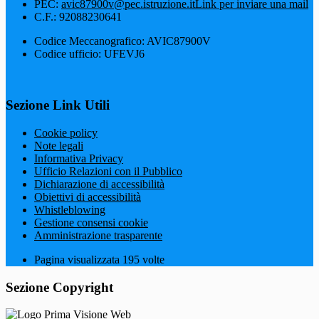
PEC:
avic87900v@pec.istruzione.it
Link per inviare una mail
C.F.: 92088230641
Codice Meccanografico: AVIC87900V
Codice ufficio: UFEVJ6
Sezione Link Utili
Cookie policy
Note legali
Informativa Privacy
Ufficio Relazioni con il Pubblico
Dichiarazione di accessibilità
Obiettivi di accessibilità
Whistleblowing
Gestione consensi cookie
Amministrazione trasparente
Pagina visualizzata
195
volte
Sezione Copyright