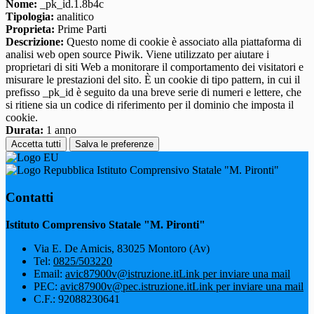
Nome:
_pk_id.1.8b4c
Tipologia:
analitico
Proprieta:
Prime Parti
Descrizione:
Questo nome di cookie è associato alla piattaforma di
analisi web open source Piwik. Viene utilizzato per aiutare i
proprietari di siti Web a monitorare il comportamento dei visitatori e
misurare le prestazioni del sito. È un cookie di tipo pattern, in cui il
prefisso _pk_id è seguito da una breve serie di numeri e lettere, che
si ritiene sia un codice di riferimento per il dominio che imposta il
cookie.
Durata:
1 anno
Accetta tutti
Salva le preferenze
Istituto Comprensivo Statale "M. Pironti"
Contatti
Istituto Comprensivo Statale "M. Pironti"
Via E. De Amicis, 83025 Montoro (Av)
Tel:
0825/503220
Email:
avic87900v@istruzione.it
Link per inviare una mail
PEC:
avic87900v@pec.istruzione.it
Link per inviare una mail
C.F.: 92088230641