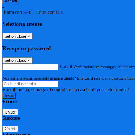
-
Entra con SPID
Entra con CIE
Seleziona utente
button close
×
Recupero password
button close
×
E-mail
Verrà inviato un messaggio all'indirizz
Non hai una e-mail associata al nome utente? Effettua il reset della password tram
E-mail inviata, si prega di controllare la casella di posta elettronica!
Errore
Chiudi
Successo
Chiudi
Informazione