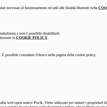
kie necessari al funzionamento ed utili alle finalità illustrate nella
COO
attaforma e non è possibile disabilitarli.
isionare la
COOKIE POLICY
.
 È possibile consultare l'elenco nella pagina della cookie policy.
lisi web open source Piwik. Viene utilizzato per aiutare i proprietari di
_ses è seguito da una breve serie di numeri e lettere, che si ritiene sia un