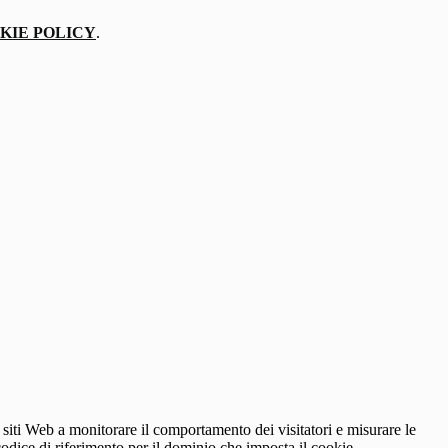
KIE POLICY
.
 siti Web a monitorare il comportamento dei visitatori e misurare le
 codice di riferimento per il dominio che imposta il cookie.