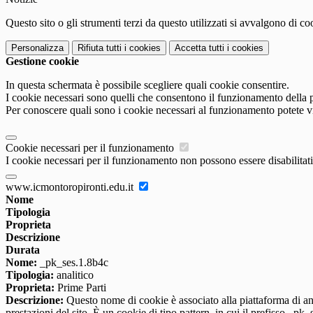
Questo sito o gli strumenti terzi da questo utilizzati si avvalgono di coo
Personalizza
Rifiuta tutti
i cookies
Accetta tutti
i cookies
Gestione cookie
In questa schermata è possibile scegliere quali cookie consentire.
I cookie necessari sono quelli che consentono il funzionamento della pi
Per conoscere quali sono i cookie necessari al funzionamento potete v
Cookie necessari per il funzionamento
I cookie necessari per il funzionamento non possono essere disabilitati.
www.icmontoropironti.edu.it
Nome
Tipologia
Proprieta
Descrizione
Durata
Nome:
_pk_ses.1.8b4c
Tipologia:
analitico
Proprieta:
Prime Parti
Descrizione:
Questo nome di cookie è associato alla piattaforma di ana
prestazioni del sito. È un cookie di tipo pattern, in cui il prefisso _pk