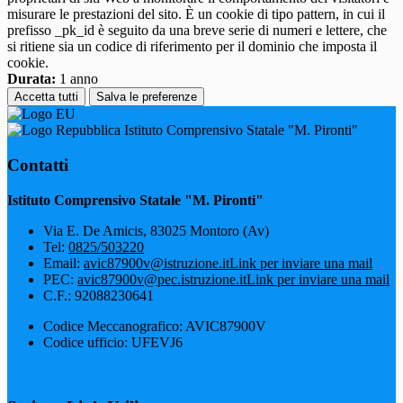
misurare le prestazioni del sito. È un cookie di tipo pattern, in cui il
prefisso _pk_id è seguito da una breve serie di numeri e lettere, che
si ritiene sia un codice di riferimento per il dominio che imposta il
cookie.
Durata:
1 anno
Accetta tutti
Salva le preferenze
Istituto Comprensivo Statale "M. Pironti"
Contatti
Istituto Comprensivo Statale "M. Pironti"
Via E. De Amicis, 83025 Montoro (Av)
Tel:
0825/503220
Email:
avic87900v@istruzione.it
Link per inviare una mail
PEC:
avic87900v@pec.istruzione.it
Link per inviare una mail
C.F.: 92088230641
Codice Meccanografico: AVIC87900V
Codice ufficio: UFEVJ6