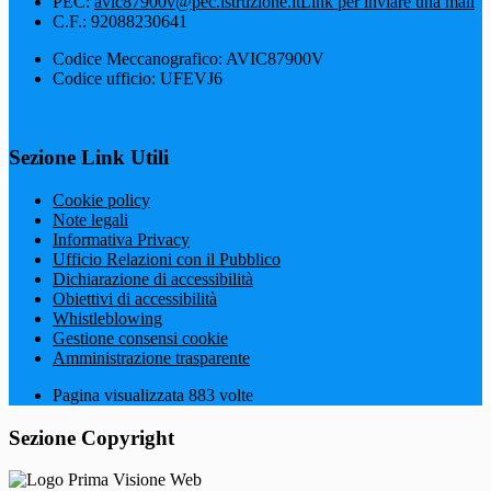
PEC:
avic87900v@pec.istruzione.it
Link per inviare una mail
C.F.: 92088230641
Codice Meccanografico: AVIC87900V
Codice ufficio: UFEVJ6
Sezione Link Utili
Cookie policy
Note legali
Informativa Privacy
Ufficio Relazioni con il Pubblico
Dichiarazione di accessibilità
Obiettivi di accessibilità
Whistleblowing
Gestione consensi cookie
Amministrazione trasparente
Pagina visualizzata
883
volte
Sezione Copyright