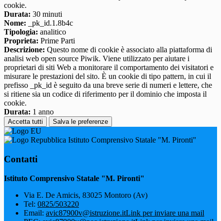
cookie.
Durata:
30 minuti
Nome:
_pk_id.1.8b4c
Tipologia:
analitico
Proprieta:
Prime Parti
Descrizione:
Questo nome di cookie è associato alla piattaforma di
analisi web open source Piwik. Viene utilizzato per aiutare i
proprietari di siti Web a monitorare il comportamento dei visitatori e
misurare le prestazioni del sito. È un cookie di tipo pattern, in cui il
prefisso _pk_id è seguito da una breve serie di numeri e lettere, che
si ritiene sia un codice di riferimento per il dominio che imposta il
cookie.
Durata:
1 anno
Accetta tutti
Salva le preferenze
Istituto Comprensivo Statale "M. Pironti"
Contatti
Istituto Comprensivo Statale "M. Pironti"
Via E. De Amicis, 83025 Montoro (Av)
Tel:
0825/503220
Email:
avic87900v@istruzione.it
Link per inviare una mail