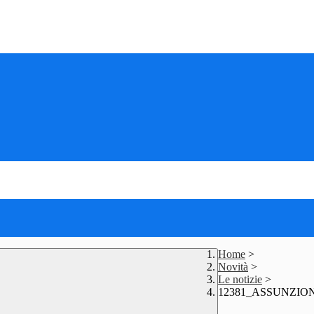
Home
>
Novità
>
Le notizie
>
12381_ASSUNZION