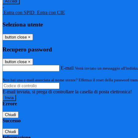
-
Entra con SPID
Entra con CIE
Seleziona utente
button close
×
Recupero password
button close
×
E-mail
Verrà inviato un messaggio all'indirizz
Non hai una e-mail associata al nome utente? Effettua il reset della password tram
E-mail inviata, si prega di controllare la casella di posta elettronica!
Errore
Chiudi
Successo
Chiudi
Informazione