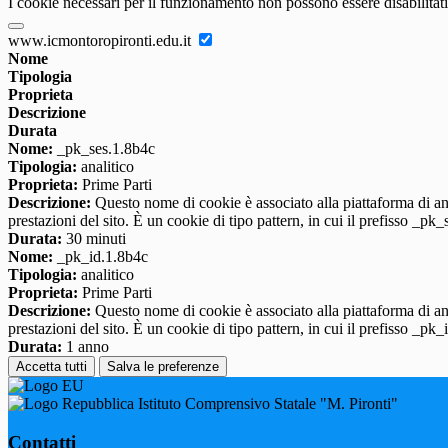
I cookie necessari per il funzionamento non possono essere disabilitati.
www.icmontoropironti.edu.it
Nome
Tipologia
Proprieta
Descrizione
Durata
Nome:
_pk_ses.1.8b4c
Tipologia:
analitico
Proprieta:
Prime Parti
Descrizione:
Questo nome di cookie è associato alla piattaforma di ana
prestazioni del sito. È un cookie di tipo pattern, in cui il prefisso _pk
Durata:
30 minuti
Nome:
_pk_id.1.8b4c
Tipologia:
analitico
Proprieta:
Prime Parti
Descrizione:
Questo nome di cookie è associato alla piattaforma di ana
prestazioni del sito. È un cookie di tipo pattern, in cui il prefisso _pk
Durata:
1 anno
Accetta tutti
Salva le preferenze
Istituto Comprensivo Statale "M. Pironti"
Contatti