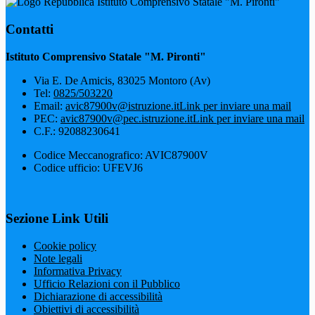
Istituto Comprensivo Statale "M. Pironti"
Contatti
Istituto Comprensivo Statale "M. Pironti"
Via E. De Amicis, 83025 Montoro (Av)
Tel:
0825/503220
Email:
avic87900v@istruzione.it
Link per inviare una mail
PEC:
avic87900v@pec.istruzione.it
Link per inviare una mail
C.F.: 92088230641
Codice Meccanografico: AVIC87900V
Codice ufficio: UFEVJ6
Sezione Link Utili
Cookie policy
Note legali
Informativa Privacy
Ufficio Relazioni con il Pubblico
Dichiarazione di accessibilità
Obiettivi di accessibilità